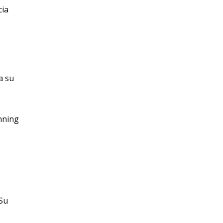
cia
a su
unning
 Su