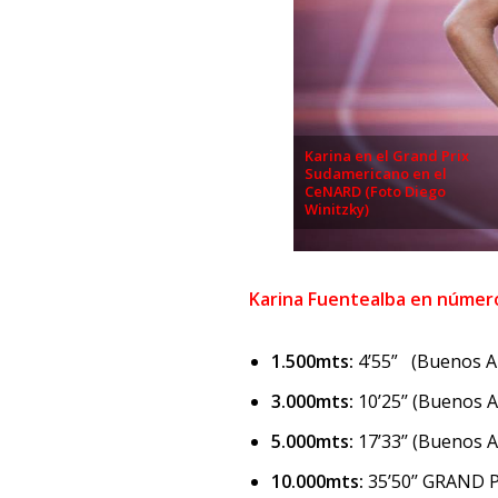
Karina en el Grand Prix
Sudamericano en el
CeNARD (Foto Diego
Winitzky)
Karina Fuentealba en númer
1.500mts:
4’55” (Buenos Ai
3.000mts:
10’25’’ (Buenos A
5.000mts:
17’33’’ (Buenos A
10.000mts:
35’50’’ GRAND