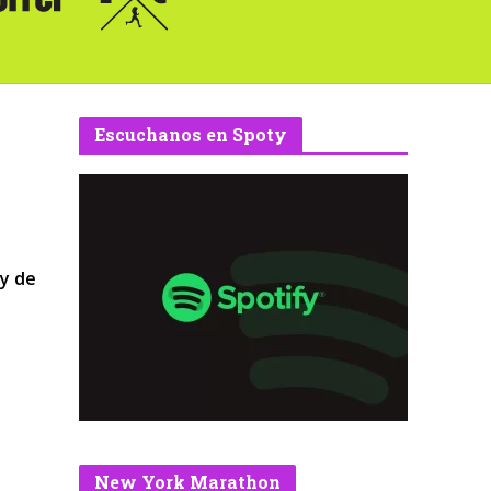
Escuchanos en Spoty
 y de
New York Marathon