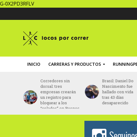
G-0X2PD3RFLV
INICIO
CARRERAS Y PRODUCTOS
RUNNINGPE
es sin
Brasil: Daniel Do
Paraguay: la
es
Nascimento fue
Maratón
 crearán
hallado con vida
Internacional de
ro para
tras 43 días
Asunción busca
a los
desaparecido
récord de
 en Buenos
corredores