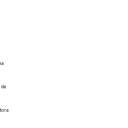
na
 de
dora