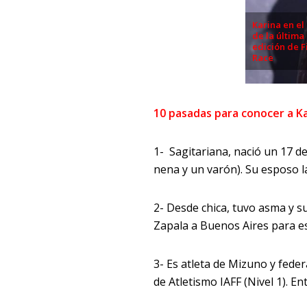
Karina en el
de la última
edición de F
Race
10 pasadas para conocer a K
1- Sagitariana, nació un 17 d
nena y un varón). Su esposo la
2- Desde chica, tuvo asma y s
Zapala a Buenos Aires para est
3- Es atleta de Mizuno y fede
de Atletismo IAFF (Nivel 1). E