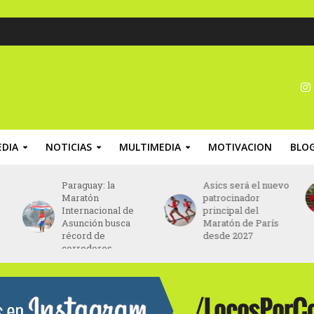
DIA
NOTICIAS
MULTIMEDIA
MOTIVACION
BLO
Asics será el nuevo
Seis mil runners
patrocinador
estarán en los 15K
principal del
de NB Race Series
Maratón de París
desde 2027