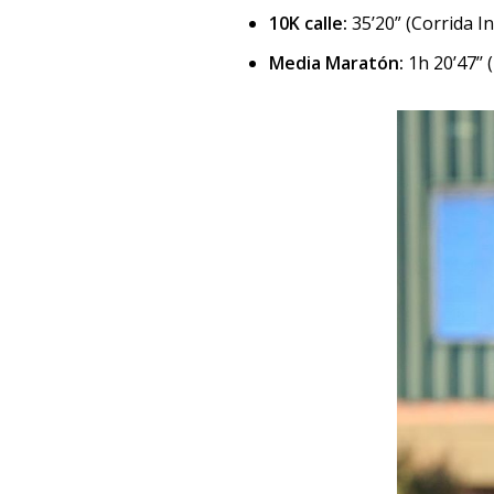
10K calle:
35’20” (Corrida In
Media Maratón:
1h 20’47’’