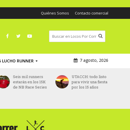
Quiénes Somos
Contacto comercial
7 agosto, 2026
G LUCHO RUNNER
UTACCH: todo listo
Eliud Kipchoge
para vivir una fiesta
anuncia que correrá
por los 15 años
la maratón de
Melbourne