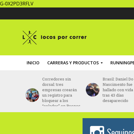
G-0X2PD3RFLV
INICIO
CARRERAS Y PRODUCTOS
RUNNINGPE
za un
Corredores sin
Brasil: Daniel Do
ing” con
dorsal: tres
Nascimento fue
ptada al
empresas crearán
hallado con vida
ento
un registro para
tras 43 días
bloquear a los
desaparecido
“colados” en Buenos
Aires