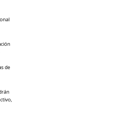
ional
ación
o
as de
ndrán
ctivo,