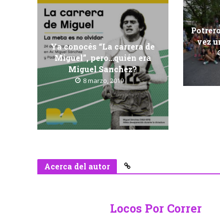
Potrero
vez u
Ya conocés “La carrera de
Miguel”, pero…quién era
Miguel Sanchez?
8 marzo, 2019
Acerca del autor
Locos Por Correr