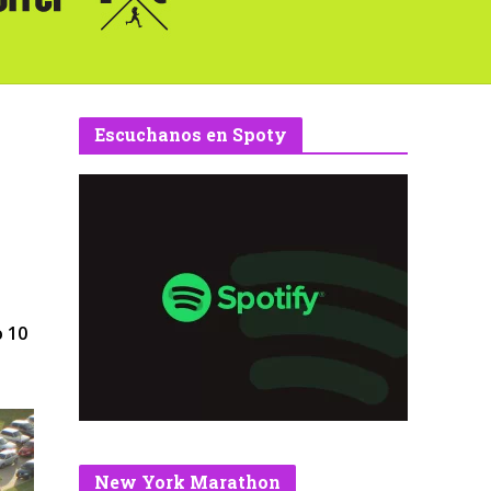
Escuchanos en Spoty
o 10
New York Marathon