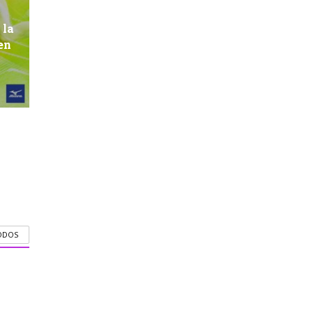
 la
en
ODOS