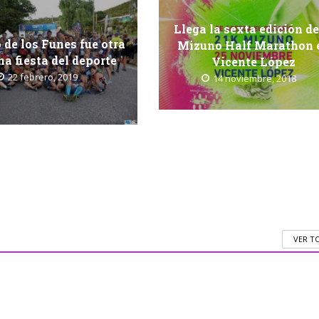
Llega la sexta edición de
 de los Funes fue otra
Mizuno Half Marathon 
na fiesta del deporte
Vicente López
22 febrero, 2019
14 noviembre, 2018
VER T