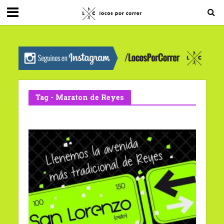
G-0X2PD3RFLV
Tag - Maraton de Reyes