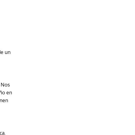
:
de un
. Nos
año en
inen
ca.