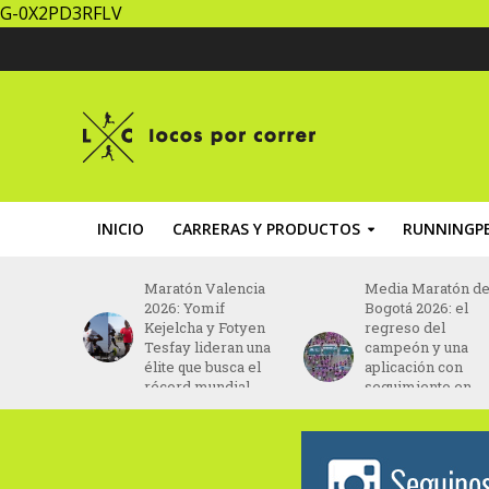
G-0X2PD3RFLV
INICIO
CARRERAS Y PRODUCTOS
RUNNINGPE
udad de
Maratón Valencia
Media Maratón d
26:
2026: Yomif
Bogotá 2026: el
ez y
Kejelcha y Fotyen
regreso del
cero se
Tesfay lideran una
campeón y una
on el
élite que busca el
aplicación con
récord mundial
seguimiento en
tiempo real para
espectadores