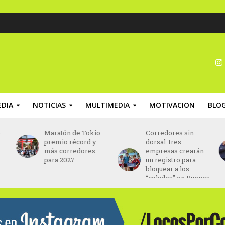
DIA
NOTICIAS
MULTIMEDIA
MOTIVACION
BLO
e
Maratón de Tokio:
Corredores sin
premio récord y
dorsal: tres
más corredores
empresas crearán
para 2027
un registro para
bloquear a los
“colados” en Buenos
Aires