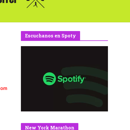
Escuchanos en Spoty
.com
New York Marathon