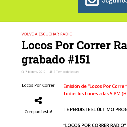
VOLVE A ESCUCHAR RADIO
Locos Por Correr R
grabado #151
7 febrero, 2017
2 Tiempo de lectura
Locos Por Correr
Emisión de “Locos Por Corre
todos los Lunes a las 5 PM (
TE PERDISTE EL ÚLTIMO PROG
Compartí esto!
“LOCOS POR CORRER RADIO”