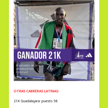
El ganador de la
prueba (Foto:
Fotorun)
OTRAS CARRERAS LATINAS:
21K Guadalajara: puesto 58