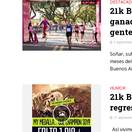
DESTACA
21k B
ganad
gente
6 septiembre
Soñar, suf
meses del
Buenos Ai
HUMOR
21k B
regre
21 septiembr
Así vivimo