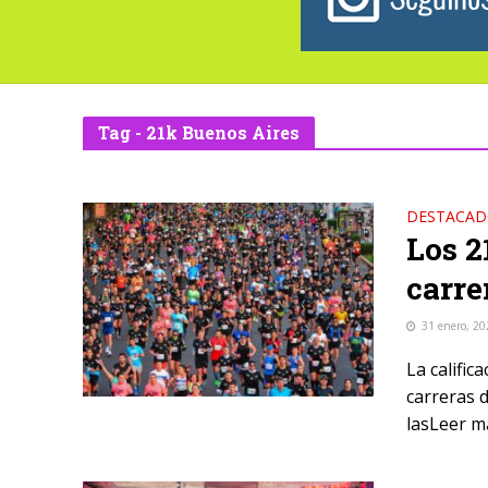
Tag - 21k Buenos Aires
DESTACA
Los 2
carre
31 enero, 20
La calific
carreras d
lasLeer má