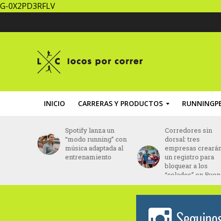
G-0X2PD3RFLV
INICIO
CARRERAS Y PRODUCTOS
RUNNINGPE
la Media
Spotify lanza un
Corredores sin
ndina
“modo running” con
dorsal: tres
re en
música adaptada al
empresas creará
ciembre
entrenamiento
un registro para
bloquear a los
“colados” en Bue
Aires