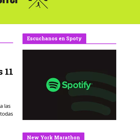
Escuchanos en Spoty
s 11
a las
 todas
New York Marathon