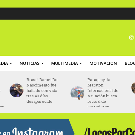
DIA
NOTICIAS
MULTIMEDIA
MOTIVACION
BLO
Brasil: Daniel Do
Paraguay: la
Nascimento fue
Maratón
n
hallado con vida
Internacional de
tras 43 días
Asunción busca
desaparecido
récord de
nos
corredores