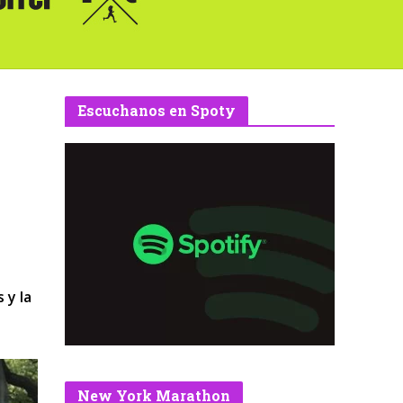
Escuchanos en Spoty
 y la
New York Marathon