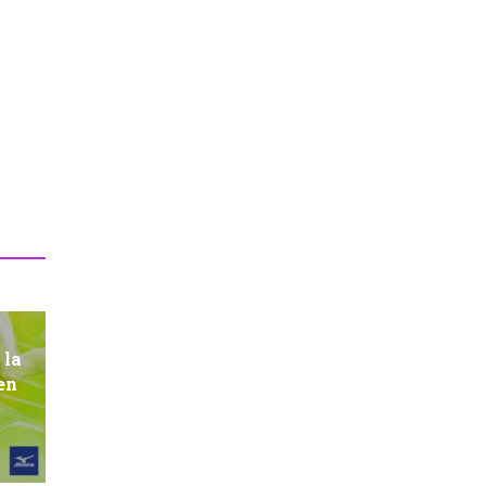
 la
en