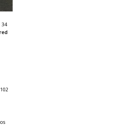
e 34
ared
 102
vos