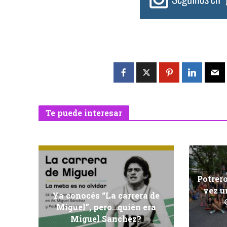
Te puede interesar
Potrero
vez u
Ya conocés “La carrera de
Miguel”, pero…quién era
Miguel Sanchez?