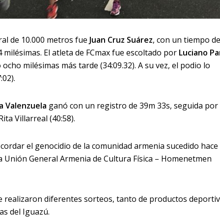
ral de 10.000 metros fue
Juan Cruz Suárez
, con un tiempo d
 milésimas. El atleta de FCmax fue escoltado por
Luciano P
o ocho milésimas más tarde (34:09.32).
A su vez, el podio lo
:02).
a Valenzuela
ganó con un registro de 39m 33s, seguida por
Rita Villarreal (40:58).
 recordar el genocidio de la comunidad armenia sucedido hace
 la Unión General Armenia de Cultura Física – Homenetmen
e realizaron diferentes sorteos, tanto de productos deporti
as del Iguazú.