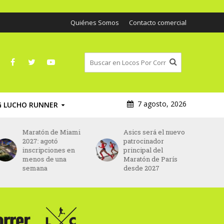
Quiénes Somos
Contacto comercial
7 agosto, 2026
G LUCHO RUNNER
Maratón de Miami
Asics será el nuevo
2027: agotó
patrocinador
inscripciones en
principal del
menos de una
Maratón de París
semana
desde 2027