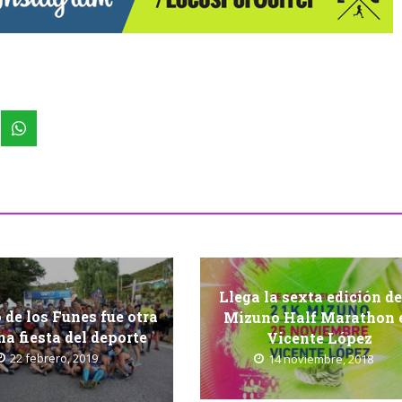
Llega la sexta edición de
 de los Funes fue otra
Mizuno Half Marathon 
na fiesta del deporte
Vicente López
22 febrero, 2019
14 noviembre, 2018