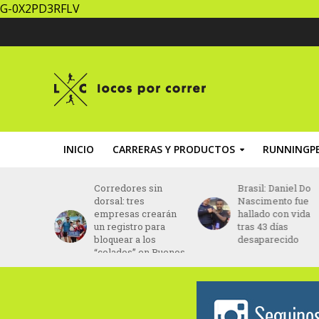
G-0X2PD3RFLV
INICIO
CARRERAS Y PRODUCTOS
RUNNINGPE
za un
Corredores sin
Brasil: Daniel Do
ing” con
dorsal: tres
Nascimento fue
ptada al
empresas crearán
hallado con vida
ento
un registro para
tras 43 días
bloquear a los
desaparecido
“colados” en Buenos
Aires