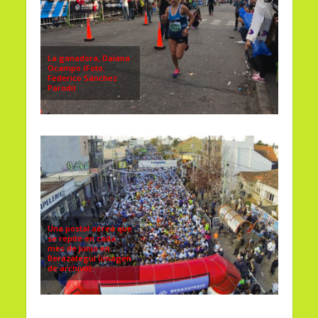
La ganadora, Daiana
Ocampo (Foto:
Federico Sánchez
Parodi)
Una postal aérea que
se repite en cada
mes de Junio en
Berazategui (imagen
de archivo)