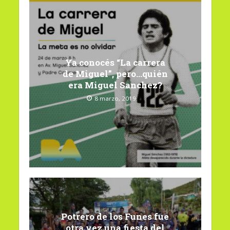
Ya conocés “La carrera
de Miguel”, pero…quién
era Miguel Sanchez?
8 marzo, 2019
Potrero de los Funes fue
otra vez una fiesta del