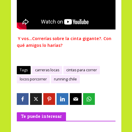
Y vos…Correrías sobre la cinta gigante?. Con
qué amigos lo harías?
Tags
carreras locas
cintas para correr
locos porcorrer
running chile
Te puede interesar