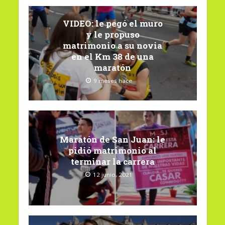
VIDEO: le pegó el muro
y le propuso
matrimonio a su novia
en el Km 38 de una
maratón
9 meses hace
Maratón de San Juan: le
pidió matrimonio al
terminar la carrera
12 junio, 2021