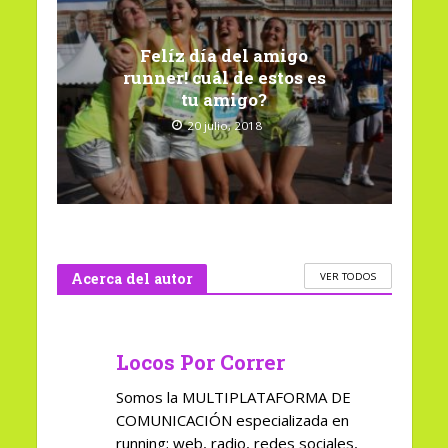
Felíz día del amigo
runner! cuál de estos es
tu amigo?
20 julio, 2018
Acerca del autor
VER TODOS
Locos Por Correr
Somos la MULTIPLATAFORMA DE
COMUNICACIÓN especializada en
running; web, radio, redes sociales,