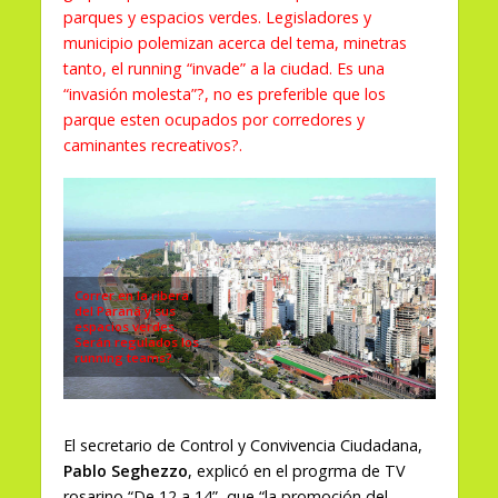
parques y espacios verdes. Legisladores y
municipio polemizan acerca del tema, minetras
tanto, el running “invade” a la ciudad. Es una
“invasión molesta”?, no es preferible que los
parque esten ocupados por corredores y
caminantes recreativos?.
Correr en la ribera
del Paraná y sus
espacios verdes.
Serán regulados los
running teams?
El secretario de Control y Convivencia Ciudadana,
Pablo Seghezzo
, explicó en el progrma de TV
rosarino “De 12 a 14” que “la promoción del