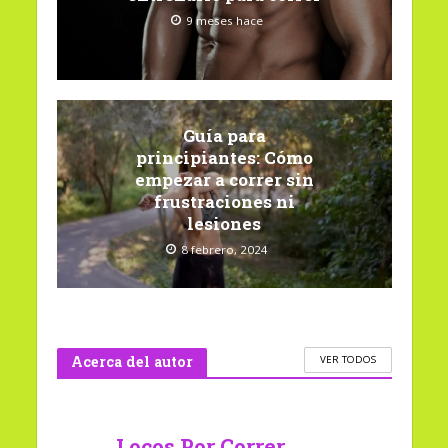
9 meses hace
Guía para
principiantes: Cómo
empezar a correr sin
frustraciones ni
lesiones
8 febrero, 2024
Acerca del autor
VER TODOS
Locos Por Correr