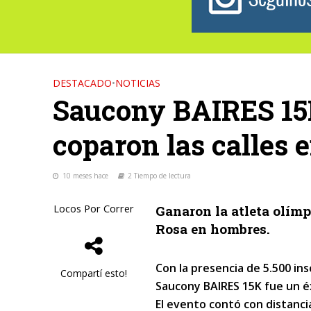
DESTACADO
•
NOTICIAS
Saucony BAIRES 15K
coparon las calles 
10 meses hace
2 Tiempo de lectura
Locos Por Correr
Ganaron la atleta olím
Rosa en hombres.
Con la presencia de 5.500 ins
Compartí esto!
Saucony BAIRES 15K fue un é
El evento contó con distanci