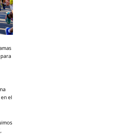
damas
 para
una
 en el
guimos
,