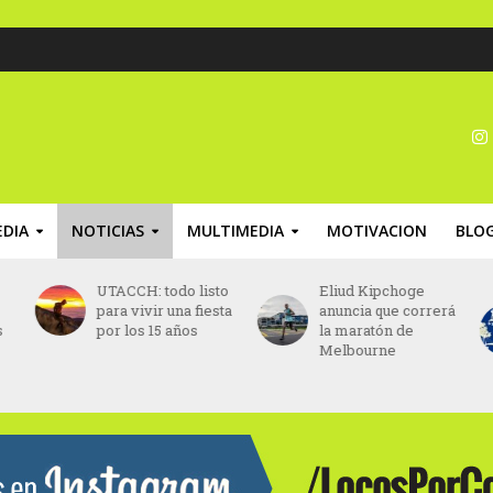
DIA
NOTICIAS
MULTIMEDIA
MOTIVACION
BLO
o
Eliud Kipchoge
Maratón Posadas
ta
anuncia que correrá
2026: abrieron las
la maratón de
inscripciones para
Melbourne
los 42K, 21K, 10K y
5K