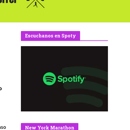
Escuchanos en Spoty
o
nso
New York Marathon