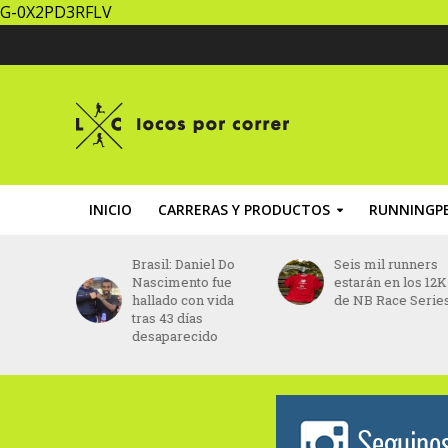
G-0X2PD3RFLV
INICIO
CARRERAS Y PRODUCTOS
RUNNINGPE
iel Do
Seis mil runners
UTACCH: todo list
o fue
estarán en los 12K
para vivir una fies
 vida
de NB Race Series
por los 15 años
s
ido