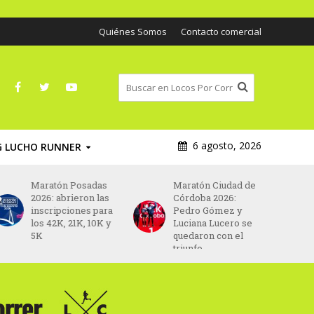
Quiénes Somos
Contacto comercial
6 agosto, 2026
G LUCHO RUNNER
Maratón Ciudad de
Maratón Valencia
Córdoba 2026:
2026: Yomif
Pedro Gómez y
Kejelcha y Fotyen
Luciana Lucero se
Tesfay lideran una
quedaron con el
élite que busca el
triunfo
récord mundial