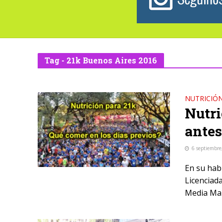
Tag - 21k Buenos Aires 2016
NUTRICIÓ
Nutri
antes
6 septiembre
En su hab
Licenciad
Media Mar