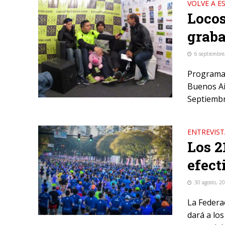
VOLVE A E
Locos
graba
6 septiembre
Programa 
Buenos Ai
Septiembr
ENTREVIST
Los 2
efect
30 agosto, 2
La Federa
dará a los