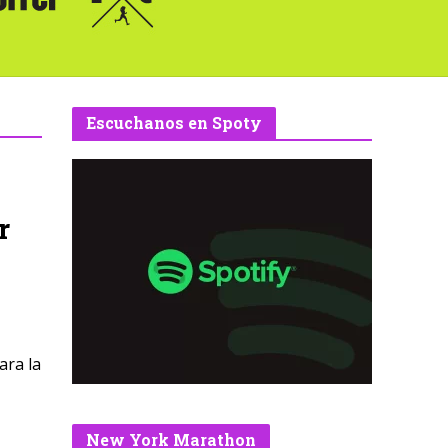
Escuchanos en Spoty
r
ara la
New York Marathon