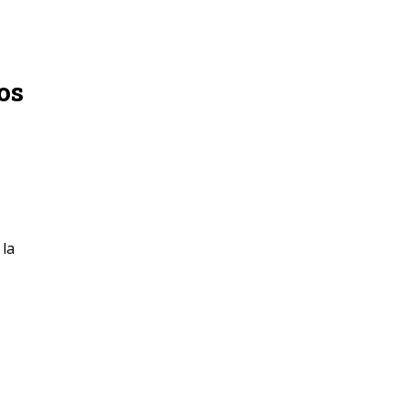
os
 la