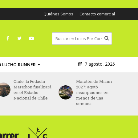
Quiénes Somos
Contacto comercial
7 agosto, 2026
G LUCHO RUNNER
Maratón de Miami
Asics será el nuevo
2027: agotó
patrocinador
inscripciones en
principal del
menos de una
Maratón de París
semana
desde 2027