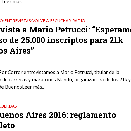
eLeer más...
DO
ENTREVISTAS
VOLVE A ESCUCHAR RADIO
•
•
vista a Mario Petrucci: “Esperam
so de 25.000 inscriptos para 21k
s Aires”
6
or Correr entrevistamos a Mario Petrucci, titular de la
n de carreras y maratones Ñandú, organizadora de los 21k y
e BuenosLeer más...
CUERDAS
uenos Aires 2016: reglamento
leto