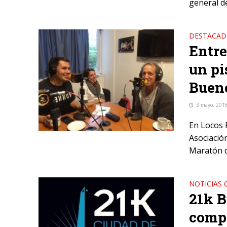
general d
DESTACA
Entre
un pi
Bueno
3 mayo, 201
En Locos P
Asociació
Maratón d
NOTICIAS 
21k B
comp