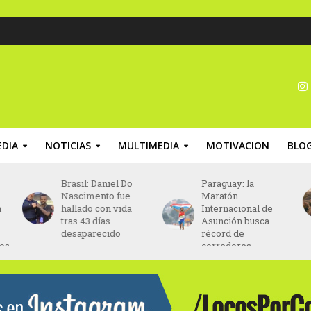
DIA
NOTICIAS
MULTIMEDIA
MOTIVACION
BLO
Paraguay: la
Chile: la Fedachi
Maratón
Marathon finalizará
Internacional de
en el Estadio
Asunción busca
Nacional de Chile
récord de
corredores