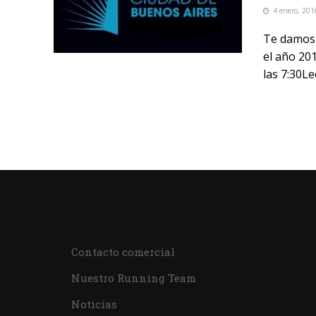
4 enero, 201
Te damos 
el año 20
las 7:30Le
Contacto comercial
Nuestro Running Team
Noticias