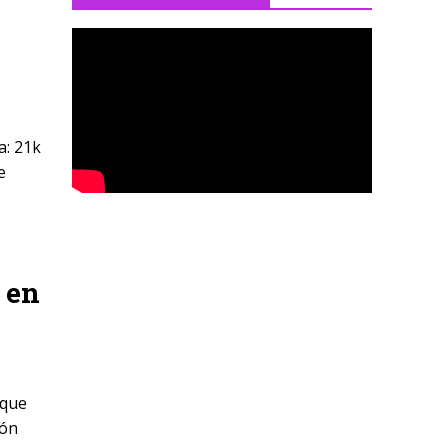
a: 21k
e
 en
 que
ión