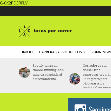
G-0X2PD3RFLV
INICIO
CARRERAS Y PRODUCTOS
RUNNINGPE
za un
Corredores sin
Brasil: Daniel Do
ing” con
dorsal: tres
Nascimento fue
ptada al
empresas crearán
hallado con vida
ento
un registro para
tras 43 días
bloquear a los
desaparecido
“colados” en Buenos
Aires