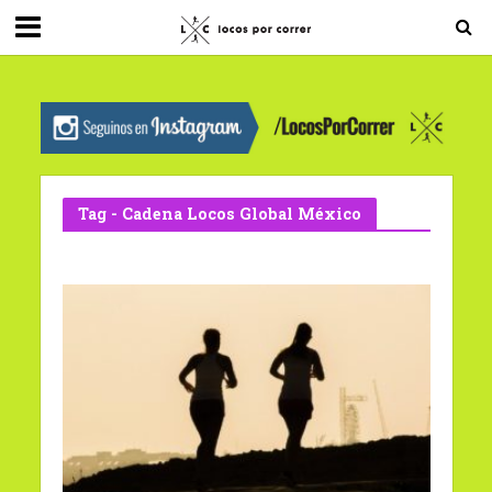
G-0X2PD3RFLV
Tag - Cadena Locos Global México