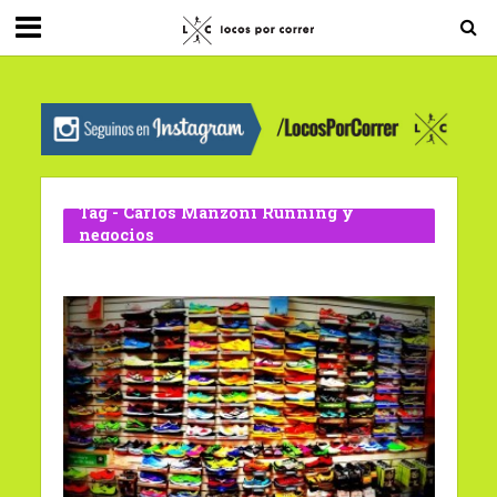
G-0X2PD3RFLV
Tag - Carlos Manzoni Running y
negocios