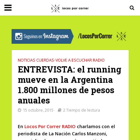
G-0X2PD3RFLV
NOTICIAS CUERDAS
•
VOLVE A ESCUCHAR RADIO
ENTREVISTA: el running
mueve en la Argentina
1.800 millones de pesos
anuales
15 octubre, 2015
2 Tiempo de lectura
En
Locos Por Correr RADIO
charlamos con el
periodista de La Nación Carlos Manzoni,