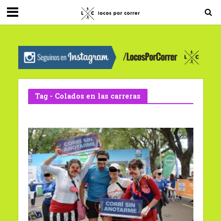
G-0X2PD3RFLV
Tag - Colados en las carreras