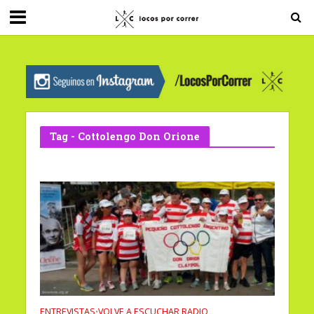
G-0X2PD3RFLV
Tag - Cottolengo Don Orione
ENTREVISTAS
VOLVE A ESCUCHAR RADIO
•