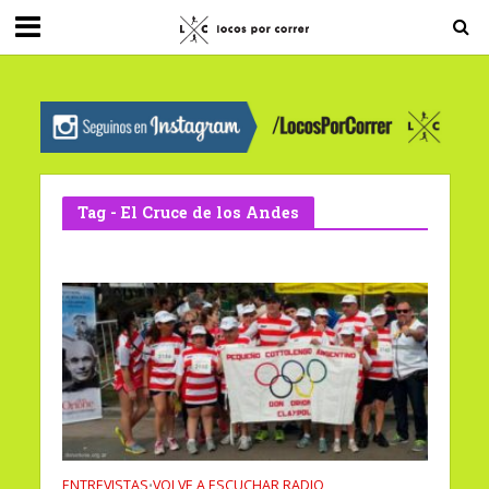
G-0X2PD3RFLV
Tag - El Cruce de los Andes
ENTREVISTAS
VOLVE A ESCUCHAR RADIO
•