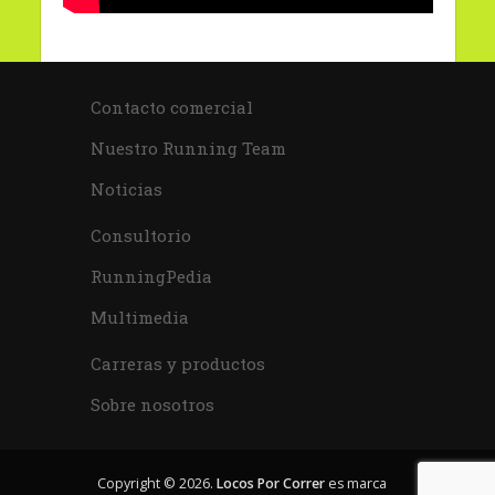
Contacto comercial
Nuestro Running Team
Noticias
Consultorio
RunningPedia
Multimedia
Carreras y productos
Sobre nosotros
Copyright © 2026.
Locos Por Correr
es marca