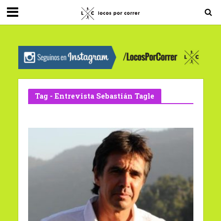
G-0X2PD3RFLV
Tag - Entrevista Sebastián Tagle