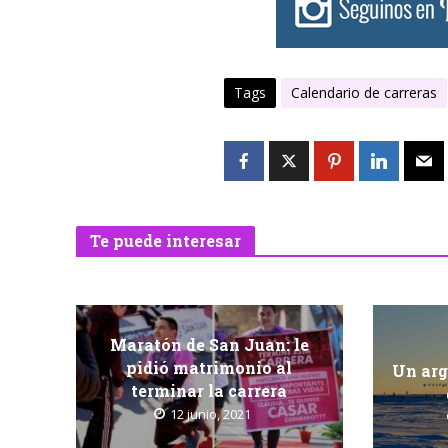
Tags
Calendario de carreras
Te puede interesar
Maratón de San Juan: le
pidió matrimonio al
Un arg
terminar la carrera
12 junio, 2021