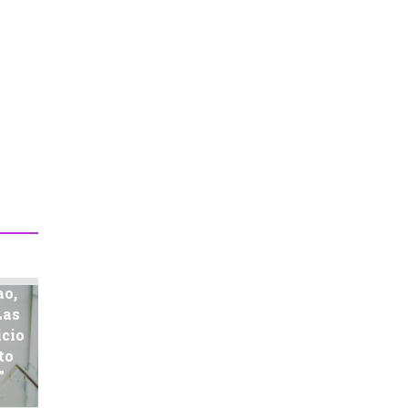
ao,
Las
icio
to
”