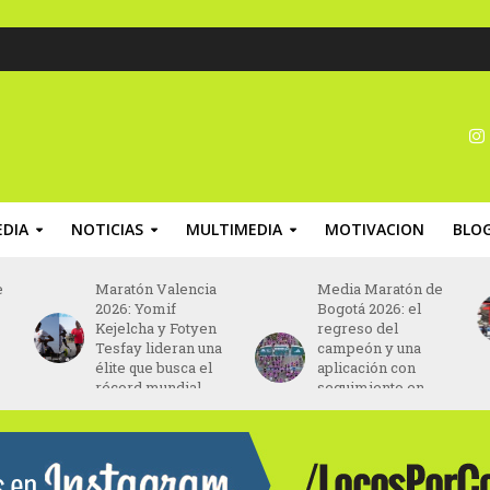
DIA
NOTICIAS
MULTIMEDIA
MOTIVACION
BLO
e
Maratón Valencia
Media Maratón de
2026: Yomif
Bogotá 2026: el
Kejelcha y Fotyen
regreso del
Tesfay lideran una
campeón y una
élite que busca el
aplicación con
récord mundial
seguimiento en
tiempo real para
espectadores