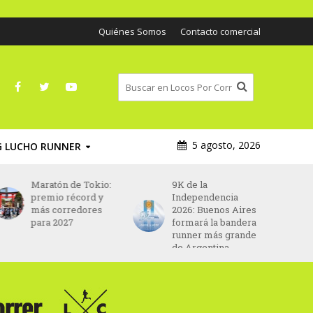
Quiénes Somos
Contacto comercial
5 agosto, 2026
G LUCHO RUNNER
Maratón de Tokio:
9K de la
premio récord y
Independencia
más corredores
2026: Buenos Aires
para 2027
formará la bandera
runner más grande
de Argentina