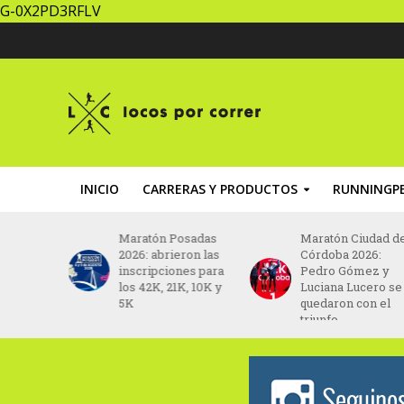
G-0X2PD3RFLV
INICIO
CARRERAS Y PRODUCTOS
RUNNINGPE
hoge
Maratón Posadas
Maratón Ciudad d
e correrá
2026: abrieron las
Córdoba 2026:
 de
inscripciones para
Pedro Gómez y
los 42K, 21K, 10K y
Luciana Lucero se
5K
quedaron con el
triunfo