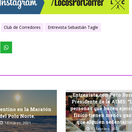
Club de Corredores
Entrevista Sebastián Tagle
Entrevista con Paco Bor
Presidente de la AIMS: “
personas que hacen ejerc
entino en la Maratón
físico tienen menos gas
del Polo Norte.
que alguien sedentario
14 marzo, 2021
17 febrero, 2021