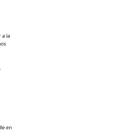
 a la
mos
s
lle en