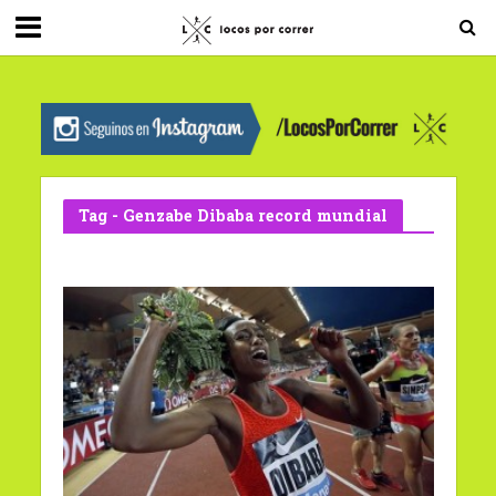
G-0X2PD3RFLV
Tag - Genzabe Dibaba record mundial