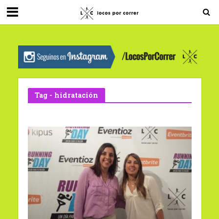
G-0X2PD3RFLV
Tag - hidratación