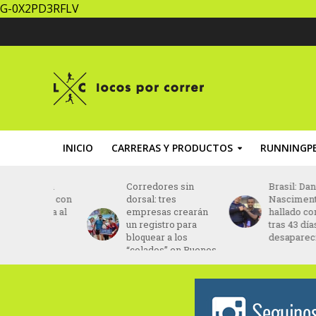
G-0X2PD3RFLV
INICIO
CARRERAS Y PRODUCTOS
RUNNINGPE
za un
Corredores sin
Brasil: Daniel Do
ing” con
dorsal: tres
Nascimento fue
ptada al
empresas crearán
hallado con vida
ento
un registro para
tras 43 días
bloquear a los
desaparecido
“colados” en Buenos
Aires