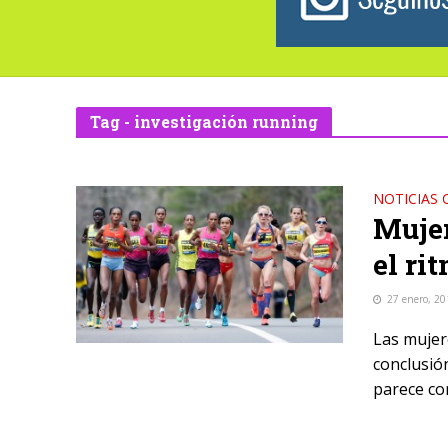
Tag - investigación running
NOTICIAS 
Mujer
el ri
27 enero, 20
Las mujer
conclusió
parece co