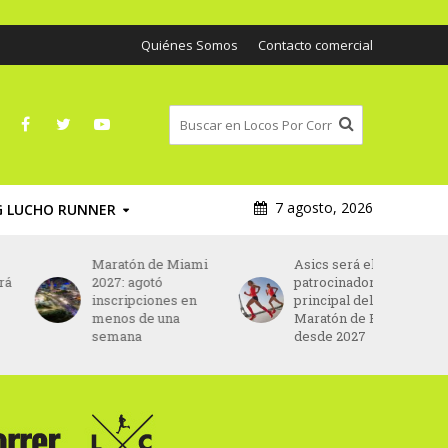
Quiénes Somos
Contacto comercial
7 agosto, 2026
G LUCHO RUNNER
Maratón de Miami
Asics será el nuevo
2027: agotó
patrocinador
inscripciones en
principal del
menos de una
Maratón de París
semana
desde 2027