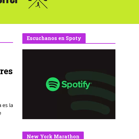
Escuchanos en Spoty
res
 es la
e
New York Marathon