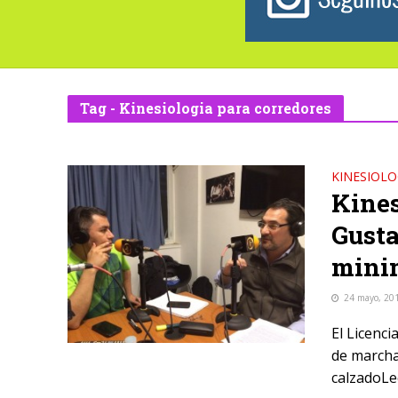
Tag - Kinesiologia para corredores
KINESIOLO
Kines
Gusta
minim
24 mayo, 20
El Licenc
de marcha
calzadoLee