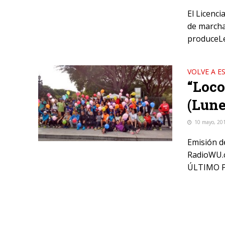
El Licenc
de marcha,
produceLe
VOLVE A E
“Loco
(Lune
10 mayo, 20
Emisión d
RadioWU.c
ÚLTIMO P