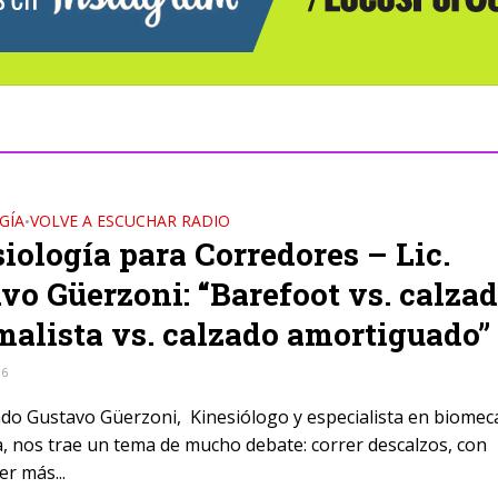
GÍA
VOLVE A ESCUCHAR RADIO
•
iología para Corredores – Lic.
vo Güerzoni: “Barefoot vs. calza
alista vs. calzado amortiguado”
16
iado Gustavo Güerzoni, Kinesiólogo y especialista en biomec
, nos trae un tema de mucho debate: correr descalzos, con
r más...