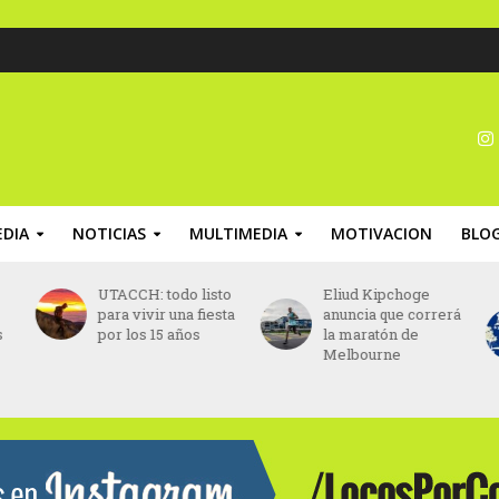
DIA
NOTICIAS
MULTIMEDIA
MOTIVACION
BLO
CH: todo listo
Eliud Kipchoge
Maratón P
 vivir una fiesta
anuncia que correrá
2026: abrie
los 15 años
la maratón de
inscripcion
Melbourne
los 42K, 21
5K