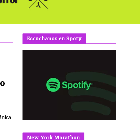
Escuchanos en Spoty
do
ánica
New York Marathon