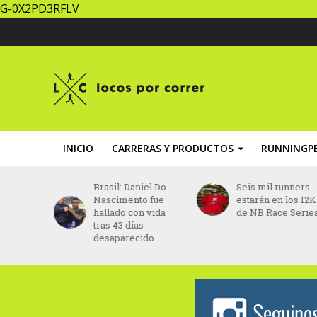
G-0X2PD3RFLV
INICIO
CARRERAS Y PRODUCTOS
RUNNINGPE
Brasil: Daniel Do
Seis mil runners
UTAC
Nascimento fue
estarán en los 12K
para
hallado con vida
de NB Race Series
por 
tras 43 días
desaparecido