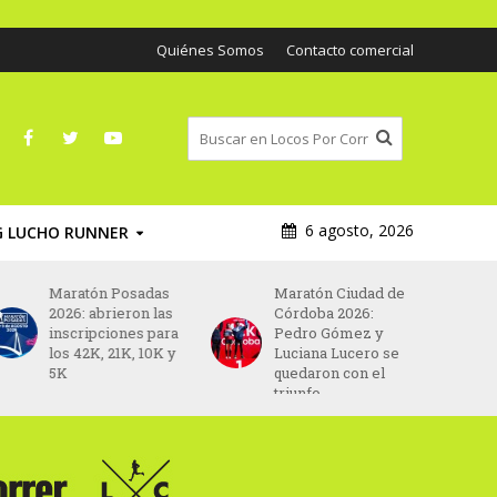
Quiénes Somos
Contacto comercial
6 agosto, 2026
G LUCHO RUNNER
osadas
Maratón Ciudad de
Maratón Valencia
ron las
Córdoba 2026:
2026: Yomif
es para
Pedro Gómez y
Kejelcha y Fotyen
K, 10K y
Luciana Lucero se
Tesfay lideran un
quedaron con el
élite que busca el
triunfo
récord mundial