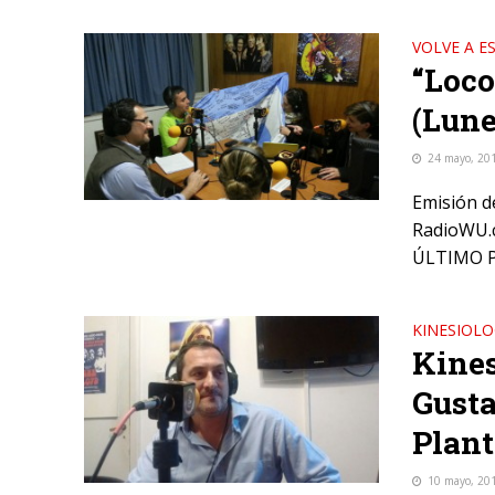
VOLVE A E
“Loco
(Lune
24 mayo, 20
Emisión d
RadioWU.c
ÚLTIMO P
KINESIOLO
Kines
Gusta
Plant
10 mayo, 20