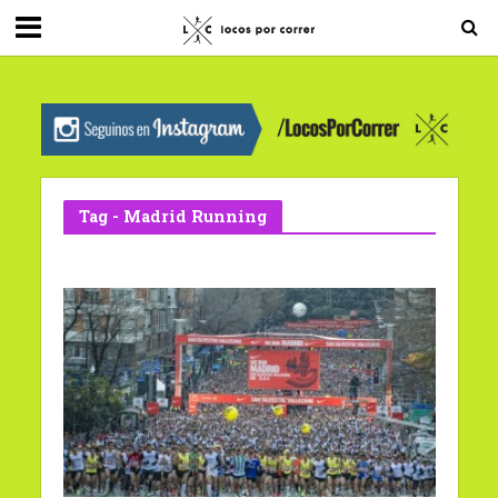
G-0X2PD3RFLV
Tag - Madrid Running