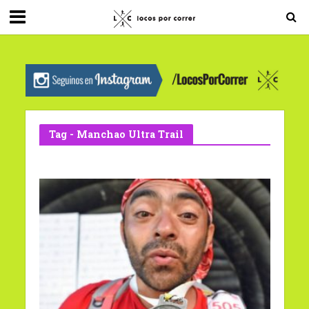
G-0X2PD3RFLV
Tag - Manchao Ultra Trail