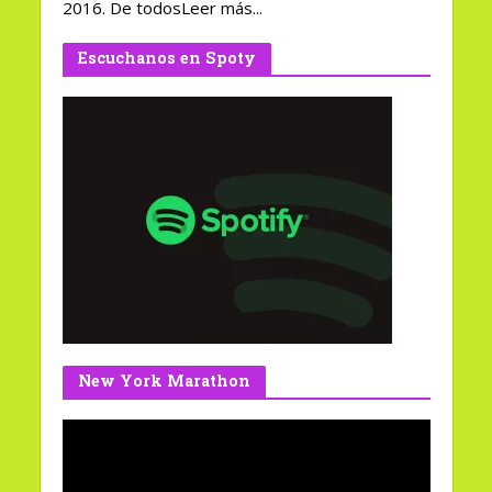
2016. De todosLeer más...
Escuchanos en Spoty
New York Marathon