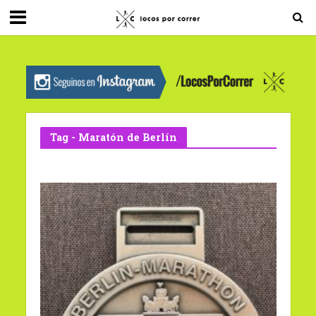
G-0X2PD3RFLV
Tag - Maratón de Berlín