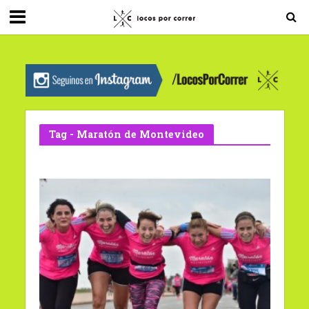
G-0X2PD3RFLV
Tag - Maratón de Montevideo