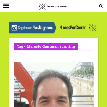
G-0X2PD3RFLV
Tag - Marcelo Gantman running