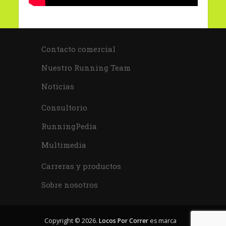
Contacto comercial
Nuestro Running Team
Noticias
Consultorio
RunningPedia
Multimedia
Carreras y productos
Sobre nosotros
Copyright © 2026.
Locos Por Correr
es marca