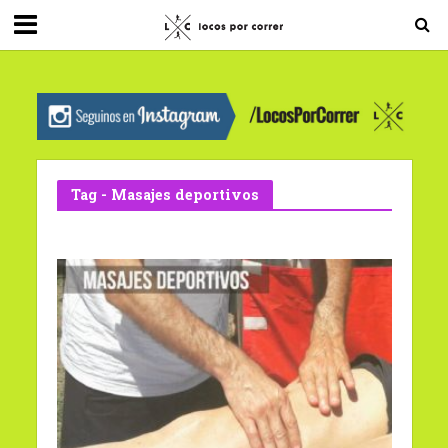
G-0X2PD3RFLV
Tag - Masajes deportivos