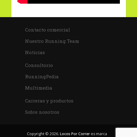
Contacto comercial
Nuestro Running Team
Noticias
Consultorio
RunningPedia
Multimedia
Carreras y productos
Sobre nosotros
Copyright © 2026.
Locos Por Correr
es marca