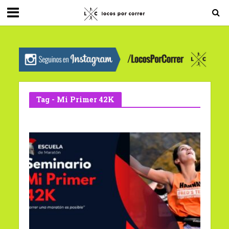
G-0X2PD3RFLV
Tag - Mi Primer 42K