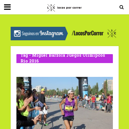
G-0X2PD3RFLV
Tag - Miguel Barzola Juegos Olímipcos
Rio 2016