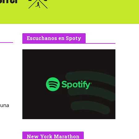
Escuchanos en Spoty
a una
New York Marathon