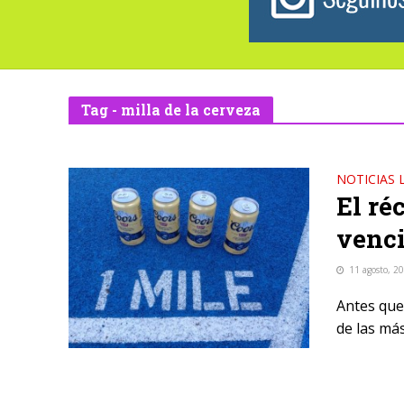
Tag - milla de la cerveza
NOTICIAS 
El ré
venci
11 agosto, 2
Antes que 
de las más