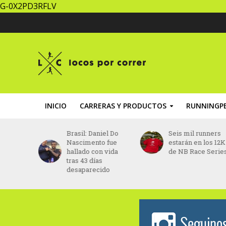
G-0X2PD3RFLV
INICIO
CARRERAS Y PRODUCTOS
RUNNINGPE
 sin
Brasil: Daniel Do
Seis mil runners
s
Nascimento fue
estarán en los 12K
crearán
hallado con vida
de NB Race Serie
 para
tras 43 días
los
desaparecido
en Buenos