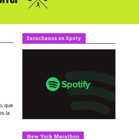
Escuchanos en Spoty
o, que
es la
New York Marathon