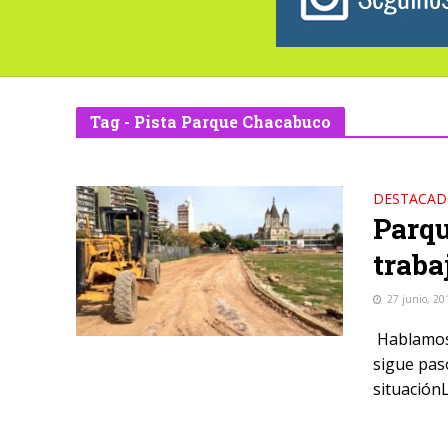
Tag - Pista Parque Chacabuco
DESTACA
Parqu
traba
27 junio, 20
Hablamos 
sigue paso
situaciónL