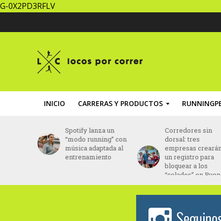
G-0X2PD3RFLV
INICIO
CARRERAS Y PRODUCTOS
RUNNINGPE
la Media
Spotify lanza un
Corredores sin
ndina
“modo running” con
dorsal: tres
re en
música adaptada al
empresas creará
ciembre
entrenamiento
un registro para
bloquear a los
“colados” en Bue
Aires