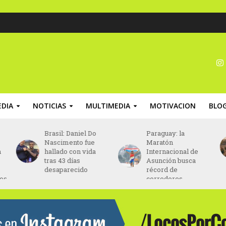
DIA
NOTICIAS
MULTIMEDIA
MOTIVACION
BLO
Brasil: Daniel Do
Paraguay: la
Nascimento fue
Maratón
n
hallado con vida
Internacional de
tras 43 días
Asunción busca
desaparecido
récord de
nos
corredores