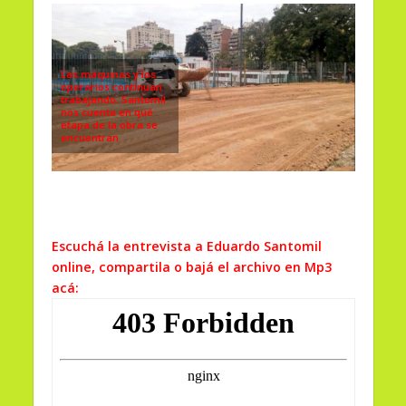
Las máquinas y los
operarios continuan
trabajando. Santomil
nos cuenta en qué
etapa de la obra se
encuentran
Escuchá la entrevista a Eduardo Santomil
online, compartila o bajá el archivo en Mp3
acá: