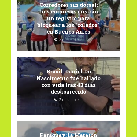
Corredores sin dorsal:
tres empresas crearán
un registro para
bloquear a los “colados”
en Buenos Aires
2 días hace
Brasil: Daniel Do
Nascimento fue hallado
con vida tras 43 días
desaparecido
2 días hace
Paraguay: la Maratón