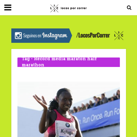
G-0X2PD3RFLV
Tag - Record media maraton half
marathon