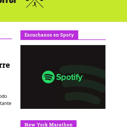
Escuchanos en Spoty
rre
todo
rtante
New York Marathon