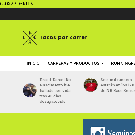
G-0X2PD3RFLV
INICIO
CARRERAS Y PRODUCTOS
RUNNINGPE
 sin
Brasil: Daniel Do
Seis mil runners
s
Nascimento fue
estarán en los 12K
crearán
hallado con vida
de NB Race Serie
 para
tras 43 días
los
desaparecido
en Buenos