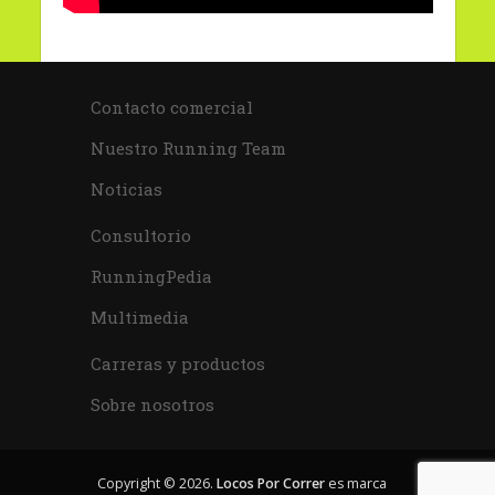
Contacto comercial
Nuestro Running Team
Noticias
Consultorio
RunningPedia
Multimedia
Carreras y productos
Sobre nosotros
Copyright © 2026.
Locos Por Correr
es marca