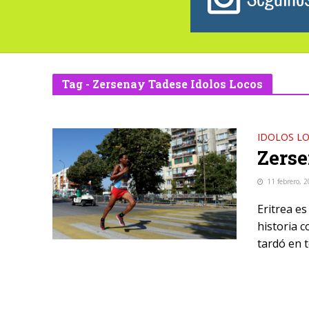
Tag - Zersenay Tadese Idolos Locos
IDOLOS L
Zerse
11 febrero, 
Eritrea es
historia 
tardó en t