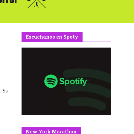
Escuchanos en Spoty
. Su
o
New York Marathon