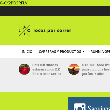
G-0X2PD3RFLV
INICIO
CARRERAS Y PRODUCTOS
RUNNINGPE
 sin
Seis mil runners
UTACCH: todo list
s
estarán en los 12K
para vivir una fies
crearán
de NB Race Series
por los 15 años
 para
los
en Buenos