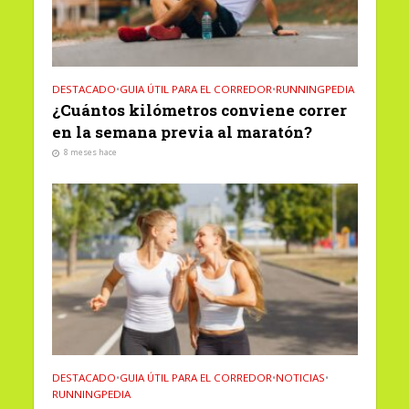
DESTACADO
•
GUIA ÚTIL PARA EL CORREDOR
•
RUNNINGPEDIA
¿Cuántos kilómetros conviene correr
en la semana previa al maratón?
8 meses hace
DESTACADO
•
GUIA ÚTIL PARA EL CORREDOR
•
NOTICIAS
•
RUNNINGPEDIA