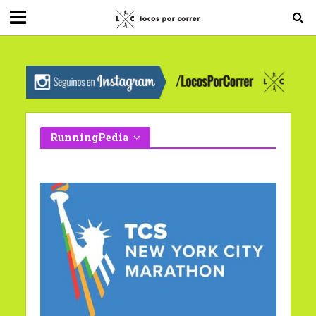
G-0X2PD3RFLV
RunningPedia