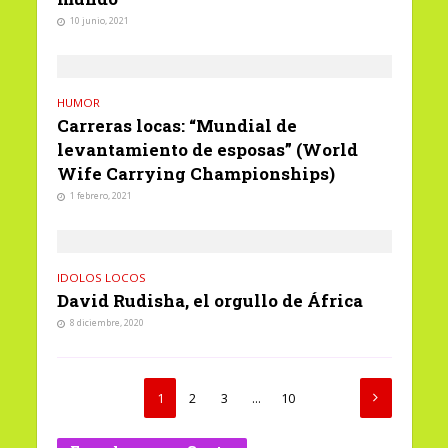
10 junio, 2021
HUMOR
Carreras locas: “Mundial de
levantamiento de esposas” (World
Wife Carrying Championships)
1 febrero, 2021
IDOLOS LOCOS
David Rudisha, el orgullo de África
8 diciembre, 2020
1
2
3
…
10