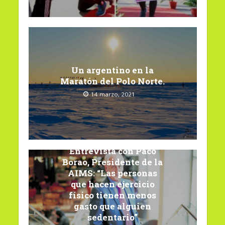
Un argentino en la
Maratón del Polo Norte.
14 marzo, 2021
Entrevista con Paco
Borao, Presidente de la
AIMS: “Las personas
que hacen ejercicio
físico tienen menos
gasto que alguien
sedentario”