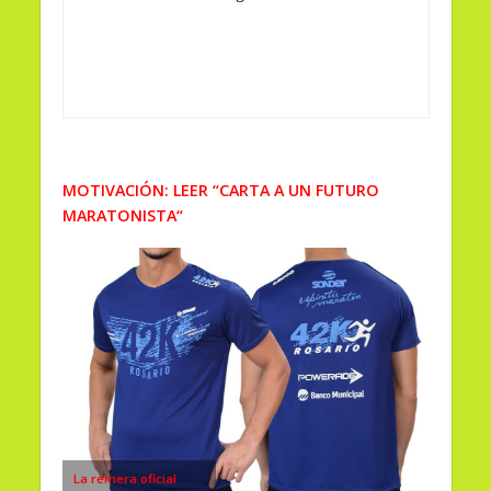
MOTIVACIÓN: LEER “CARTA A UN FUTURO
MARATONISTA
“
La remera oficial