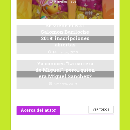
9 meses hace
Se viene el K21
Salomon Bariloche
2019: inscripciones
abiertas
14 marzo, 2019
Ya conocés “La carrera
de Miguel”, pero…quién
era Miguel Sanchez?
8 marzo, 2019
Acerca del autor
VER TODOS