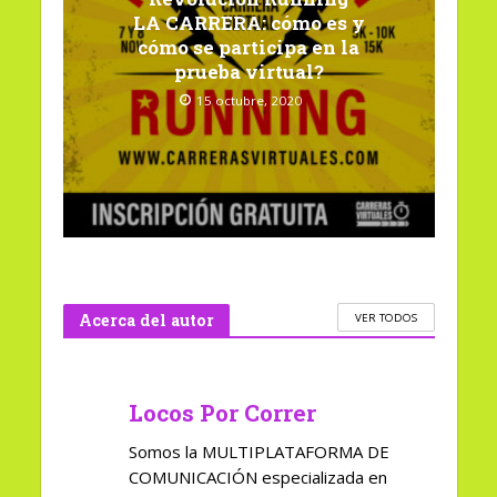
LA CARRERA: cómo es y
cómo se participa en la
prueba virtual?
15 octubre, 2020
Acerca del autor
VER TODOS
Locos Por Correr
Somos la MULTIPLATAFORMA DE
COMUNICACIÓN especializada en