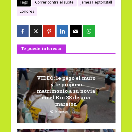
Tags
Correr contra el subte
James Heptonstall
Londres
Te puede interesar
VIDEO: le pegó el muro
y le propuso
matrimonio a su novia
en el Km 38 de una
maratón
9 meses hace