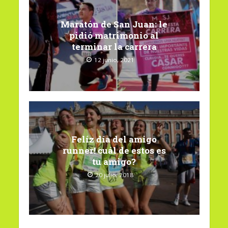
Maratón de San Juan: le
pidió matrimonio al
terminar la carrera
12 junio, 2021
Felíz día del amigo
runner! cuál de estos es
tu amigo?
20 julio, 2018