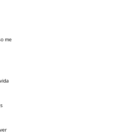
eso me
vida
as
 ver