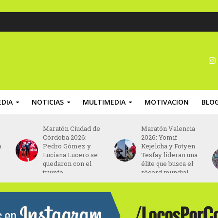
DIA
NOTICIAS
MULTIMEDIA
MOTIVACION
BLO
Maratón Ciudad de
Maratón Valencia
Córdoba 2026:
2026: Yomif
a
Pedro Gómez y
Kejelcha y Fotyen
y
Luciana Lucero se
Tesfay lideran una
quedaron con el
élite que busca el
triunfo
récord mundial