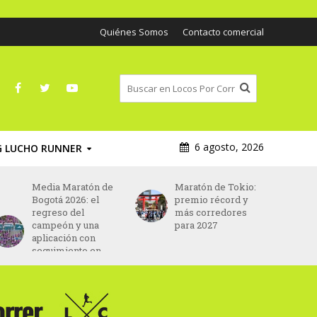
Quiénes Somos
Contacto comercial
6 agosto, 2026
G LUCHO RUNNER
Media Maratón de
Maratón de Tokio:
Bogotá 2026: el
premio récord y
regreso del
más corredores
campeón y una
para 2027
aplicación con
seguimiento en
tiempo real para
espectadores