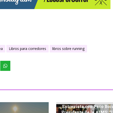
ea
Libros para corredores
libros sobre running
Entrevista con Paco Bor
Presidente de la AIMS: “