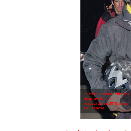
Cristian Gorbea, minutos
después de ser
rescatado en 2010, junto
a su esposa