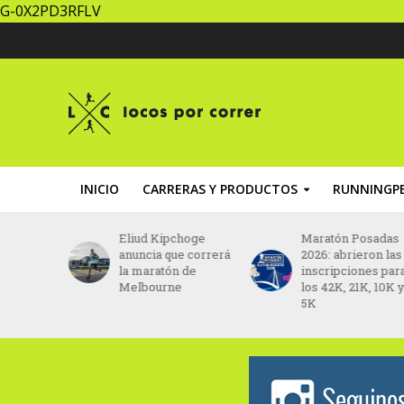
G-0X2PD3RFLV
INICIO
CARRERAS Y PRODUCTOS
RUNNINGPE
do listo
Eliud Kipchoge
Maratón Posadas
na fiesta
anuncia que correrá
2026: abrieron las
años
la maratón de
inscripciones par
Melbourne
los 42K, 21K, 10K 
5K