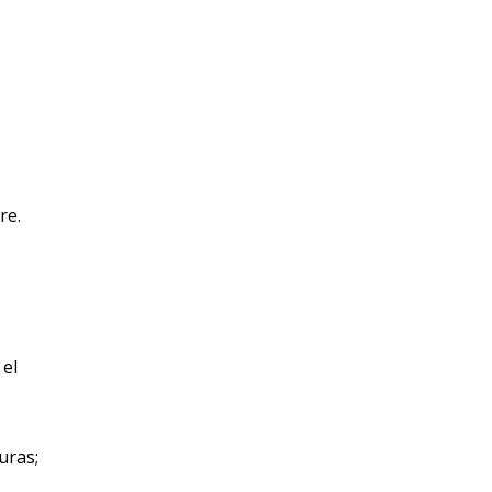
re.
 el
uras;