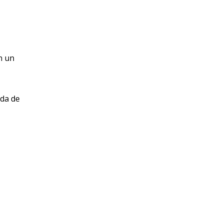
n un
nda de