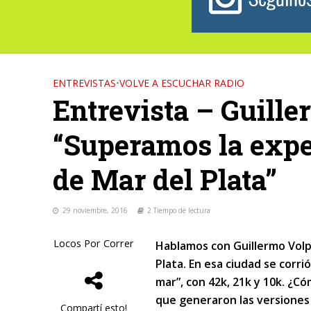
ENTREVISTAS
•
VOLVE A ESCUCHAR RADIO
Entrevista – Guill
“Superamos la expe
de Mar del Plata”
29 noviembre, 2016
2 Tiempo de lectura
Locos Por Correr
Hablamos con Guillermo Volp
Plata. En esa ciudad se corri
mar”, con 42k, 21k y 10k. ¿C
que generaron las versiones 
Compartí esto!