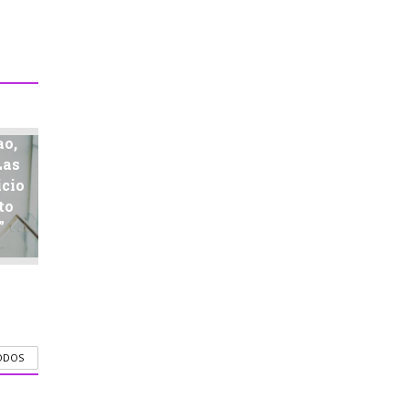
ao,
Las
icio
to
”
ODOS