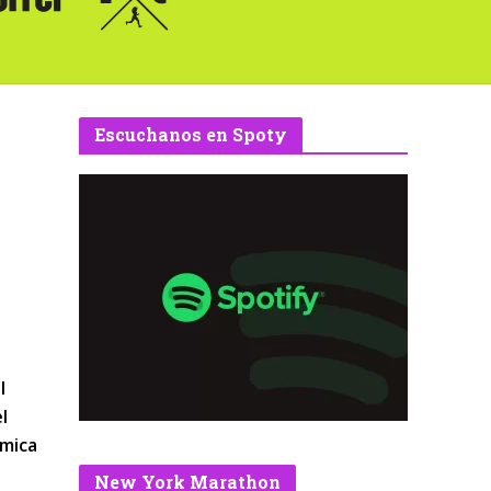
Escuchanos en Spoty
l
l
ómica
New York Marathon