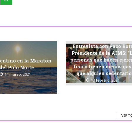
Entrevista con Paco Bor
Presidente de la AIMS: “
personas que hacen ejerc
entino en la Maratón
físico tienen menos gas
del Polo Norte.
que alguien sedentario
14 marzo, 2021
17 febrero, 2021
VER T