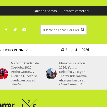
Quiénes Somos
Contacto comercial
6 agosto, 2026
G LUCHO RUNNER
Maratón Ciudad de
Maratón Valencia
Córdoba 2026:
2026: Yomif
Pedro Gómez y
Kejelcha y Fotyen
Luciana Lucero se
Tesfay lideran una
quedaron con el
élite que busca el
triunfo
récord mundial