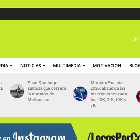
DIA
NOTICIAS
MULTIMEDIA
MOTIVACION
BLO
o
Eliud Kipchoge
Maratón Posadas
ta
anuncia que correrá
2026: abrieron las
la maratón de
inscripciones para
Melbourne
los 42K, 21K, 10K y
5K