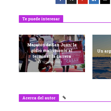
Te puede interesar
Maratón de San Juan: le
pidió matrimonio al
Un arg
terminar la carrera
12 junio, 2021
Acerca del autor