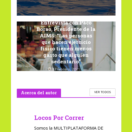
Entrevista con Paco
Borao, Presidente de la
AIMS: “Las personas
que hacen ejercicio
físico tienen menos
gasto que alguien
sedentario”
17 febrero, 2021
Acerca del autor
VER TODOS
Locos Por Correr
Somos la MULTIPLATAFORMA DE