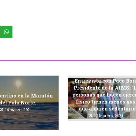
Entrevista con Paco Bor
Presidente de la AIMS: “
personas que hacen ejerc
entino en la Maratón
físico tienen menos gas
del Polo Norte.
que alguien sedentario
14 marzo, 2021
17 febrero, 2021