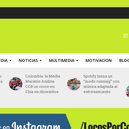
DIA
NOTICIAS
MULTIMEDIA
MOTIVACION
BLO
o
Colombia: la Media
Spotify lanza un
ta
Maratón Andina
“modo running” con
CCB se corre en
música adaptada al
Chía en diciembre
entrenamiento