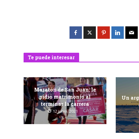
Te puede interesar
Maratón de San Juan: le
pidió matrimonio al
Un arg
terminar la carrera
12 junio, 2021